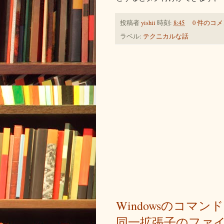
投稿者
yishii
時刻:
8:45
0 件のコメ
ラベル:
テクニカルな話
Windowsのコ
同一拡張子のファ