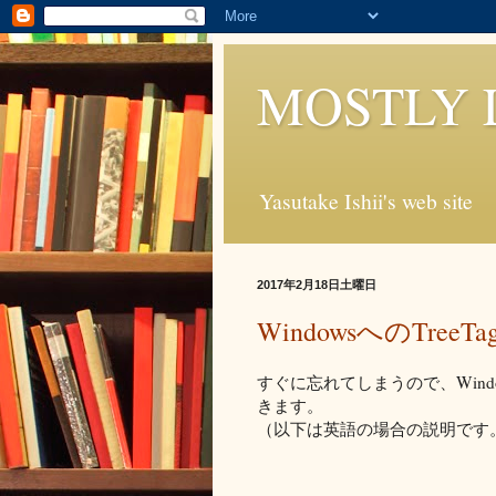
MOSTLY 
Yasutake Ishii's web site
2017年2月18日土曜日
WindowsへのTre
すぐに忘れてしまうので、Windo
きます。
（以下は英語の場合の説明です