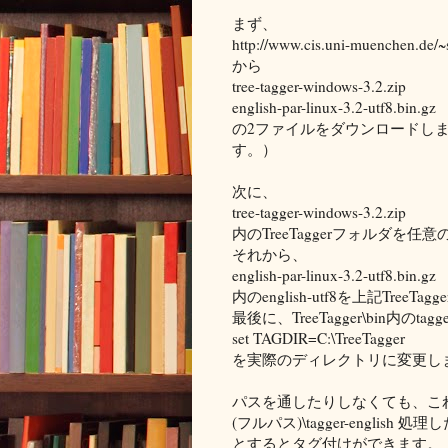
まず、
http://www.cis.uni-muenchen.de/~
から
tree-tagger-windows-3.2.zip
english-par-linux-3.2-utf8.bin.gz
の2ファイルをダウンロードし
す。）
次に、
tree-tagger-windows-3.2.zip
内のTreeTaggerフォルダを
それから、
english-par-linux-3.2-utf8.bin.gz
内のenglish-utf8を上記TreeTag
最後に、TreeTagger\bin内のtagge
set TAGDIR=C:\TreeTagger
を実際のディレクトリに変更し
パスを通したりしなくても、こ
(フルパス)\tagger-english 
とするとタグ付けができます。