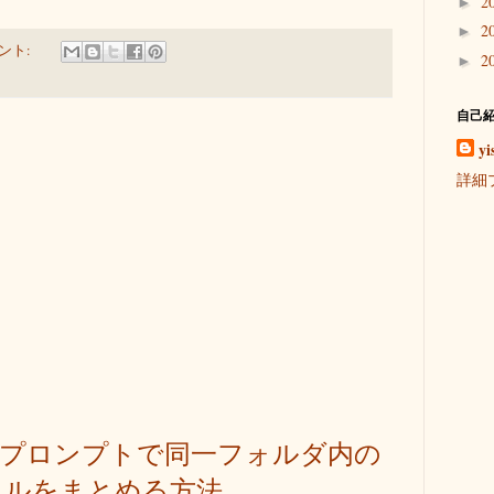
2
►
2
►
ント:
2
►
自己
yi
詳細
マンドプロンプトで同一フォルダ内の
イルをまとめる方法