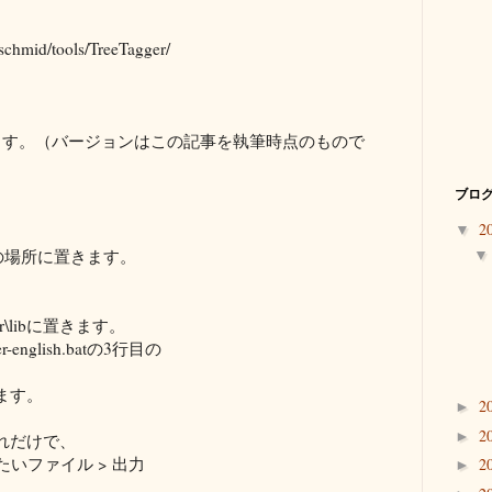
schmid/tools/TreeTagger/
ます。（バージョンはこの記事を執筆時点のもので
ブログ
2
▼
任意の場所に置きます。
ger\libに置きます。
r-english.batの3行目の
ます。
2
►
2
►
れだけで、
処理したいファイル > 出力
2
►