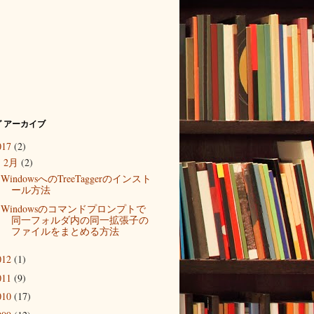
 アーカイブ
017
(2)
2月
(2)
▼
WindowsへのTreeTaggerのインスト
ール方法
Windowsのコマンドプロンプトで
同一フォルダ内の同一拡張子の
ファイルをまとめる方法
012
(1)
011
(9)
010
(17)