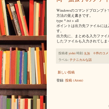
Windowsのコマンドプロン
方法の覚え書きです。
type *.txt > all
ポイントは出力先ファイルには
す。
出力先に、まとめる入力ファイ
したファイルも入力されてしま
投稿者
yishii
時刻:
8:36
0 件のコメ
ラベル:
テクニカルな話
新しい投稿
登録:
投稿 (Atom)