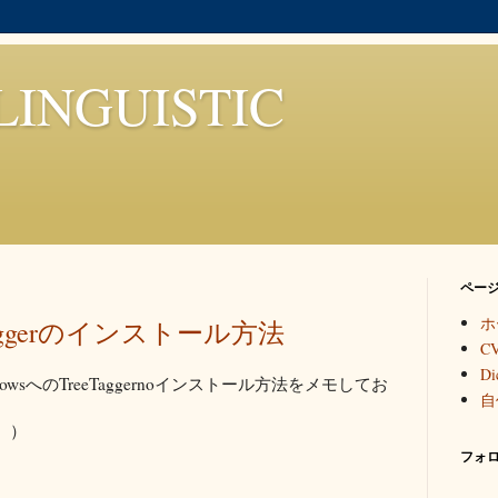
LINGUISTIC
ペー
ホ
eTaggerのインストール方法
C
Di
wsへのTreeTaggernoインストール方法をメモしてお
自
。）
フォ