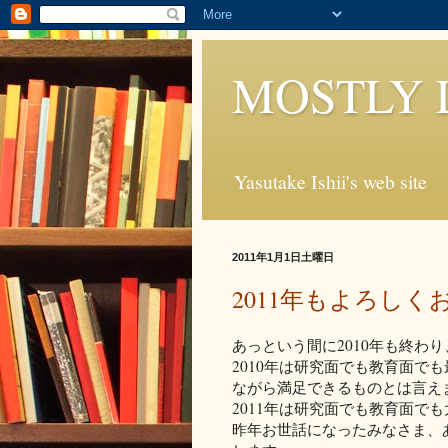
MOSTLY 
Yasutake Ishii's web site
2011年1月1日土曜日
2011年もよろし
あっという間に2010年も終わ
2010年は研究面でも教育面で
ながら満足できるものとは言え
2011年は研究面でも教育面で
昨年お世話になったみなさま、