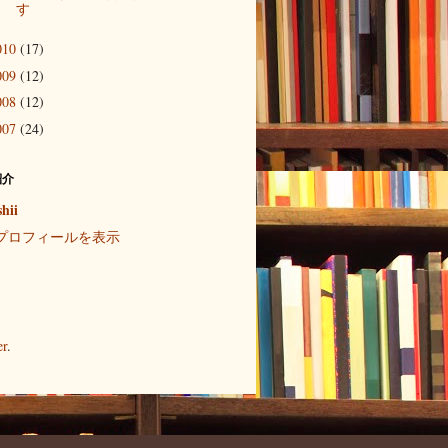
す
010
(17)
009
(12)
008
(12)
007
(24)
紹介
shii
プロフィールを表示
er
.