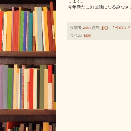
します。
今年新たにお世話になるみなさ
投稿者
yishii
時刻:
1:03
2 件のコメ
ラベル:
日記