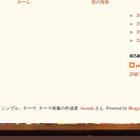
ホーム
前の投稿
2
►
2
►
2
►
2
►
自己
yi
詳細
「シンプル」テーマ. テーマ画像の作成者:
luoman
さん. Powered by
Blogg