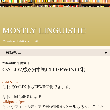
MOSTLY LINGUISTIC
Yasutake Ishii's web site
▼
2007年8月16日木曜日
OALD7版の付属CD EPWING化
oald7-fpw
これでOALD7版もEPWING化できます。
なお、同じ著者による
wikipedia-fpw
というウィキペディアのEPWING化ツールもあり、こちら