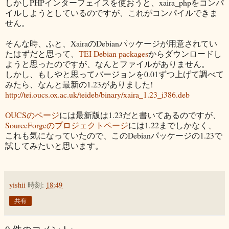
しかしPHPインターフェイスを使おうと、xaira_phpをコンパ
イルしようとしているのですが、これがコンパイルできま
せん。
そんな時、ふと、XairaのDebianパッケージが用意されてい
たはずだと思って、
TEI Debian packages
からダウンロードし
ようと思ったのですが、なんとファイルがありません。
しかし、もしやと思ってバージョンを0.01ずつ上げて調べて
みたら、なんと最新の1.23がありました!
http://tei.oucs.ox.ac.uk/teideb/binary/xaira_1.23_i386.deb
OUCSのページ
には最新版は1.23だと書いてあるのですが、
SourceForgeのプロジェクトページ
には1.22までしかなく、
これも気になっていたので、このDebianパッケージの1.23で
試してみたいと思います。
yishii
時刻:
18:49
共有