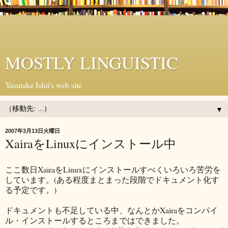
MOSTLY LINGUISTIC
Yasutake Ishii's web site
▼
2007年3月13日火曜日
XairaをLinuxにインストール中
ここ数日XairaをLinuxにインストールすべくいろいろ苦労を
しています。(ある程度まとまった段階でドキュメント化す
る予定です。)
ドキュメントも不足している中、なんとかXairaをコンパイ
ル・インストールするところまではできました。